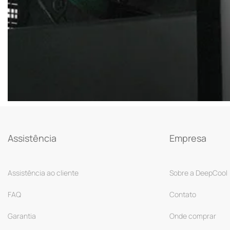
Assistência
Empresa
Assistência ao cliente
Sobre a DeepCool
FAQ
Contato
Garantia
Onde comprar