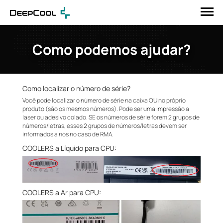
Como podemos ajudar?
Como localizar o número de série?
Você pode localizar o número de série na caixa OU no próprio
produto (são os mesmos números). Pode ser uma impressão a
laser ou adesivo colado. SE os números de série forem 2 grupos de
números/letras, esses 2 grupos de números/letras devem ser
informados a nós no caso de RMA.
COOLERS a Líquido para CPU:
COOLERS a Ar para CPU: