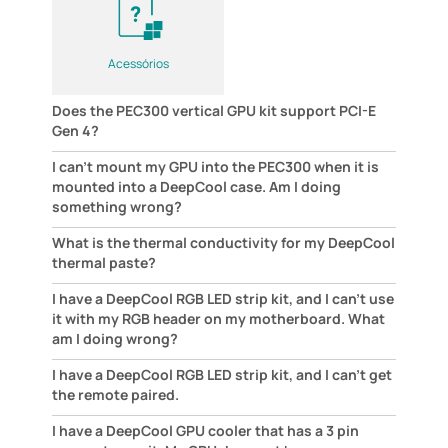
Acessórios
Does the PEC300 vertical GPU kit support PCI-E
Gen 4?
I can't mount my GPU into the PEC300 when it is
mounted into a DeepCool case. Am I doing
something wrong?
What is the thermal conductivity for my DeepCool
thermal paste?
I have a DeepCool RGB LED strip kit, and I can't use
it with my RGB header on my motherboard. What
am I doing wrong?
I have a DeepCool RGB LED strip kit, and I can't get
the remote paired.
I have a DeepCool GPU cooler that has a 3 pin