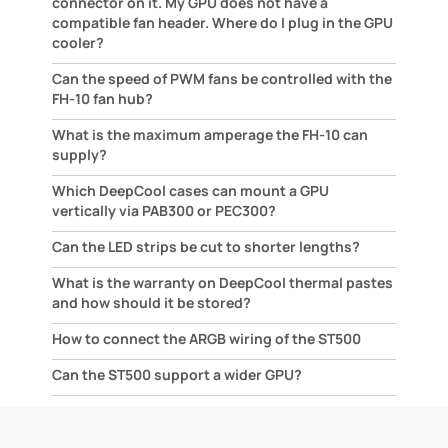
connector on it. My GPU does not have a
compatible fan header. Where do I plug in the GPU
cooler?
Can the speed of PWM fans be controlled with the
FH-10 fan hub?
What is the maximum amperage the FH-10 can
supply?
Which DeepCool cases can mount a GPU
vertically via PAB300 or PEC300?
Can the LED strips be cut to shorter lengths?
What is the warranty on DeepCool thermal pastes
and how should it be stored?
How to connect the ARGB wiring of the ST500
Can the ST500 support a wider GPU?