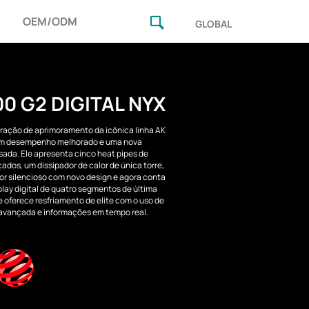
OEM/ODM
GLOBAL
0 G2 DIGITAL NYX
ação de aprimoramento da icônica linha AK
om desempenho melhorado e uma nova
sada. Ele apresenta cinco heat pipes de
ados, um dissipador de calor de única torre,
or silencioso com novo design e agora conta
lay digital de quatro segmentos de última
 oferece resfriamento de elite com o uso de
avançada e informações em tempo real.