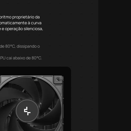
oritmo proprietário da
tomaticamente à curva
e e operação silenciosa,
de 80°C, dissipando o
PU cai abaixo de 80°C.