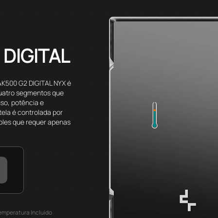
DIGITAL
AK500 G2 DIGITAL NYX é
quatro segmentos que
so, potência e
tela é controlada por
ples que requer apenas
.
Temperatura Incluído