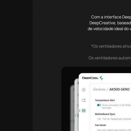
Com a interface DeepC
DeepCreative, basead
de velocidade ideal do 
*Os ventiladores ati
Os ventiladores autom