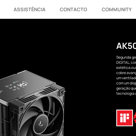
ASSISTÊNCIA
CONTACTO
COMMUNITY
AK50
Segunda ger
DIGITAL, c
estética ou
cobre avanç
um ventilad
com um disp
geração que
tecnologia 