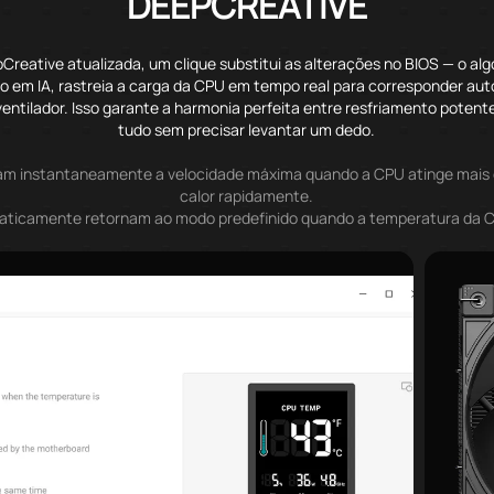
DEEPCREATIVE
reative atualizada, um clique substitui as alterações no BIOS — o alg
o em IA, rastreia a carga da CPU em tempo real para corresponder au
ventilador. Isso garante a harmonia perfeita entre resfriamento potent
tudo sem precisar levantar um dedo.
vam instantaneamente a velocidade máxima quando a CPU atinge mais 
calor rapidamente.
aticamente retornam ao modo predefinido quando a temperatura da C