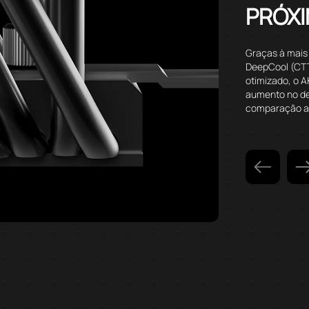
PRÓX
Graças à mais
DeepCool (CTT 
otimizado, o 
aumento no d
comparação ao