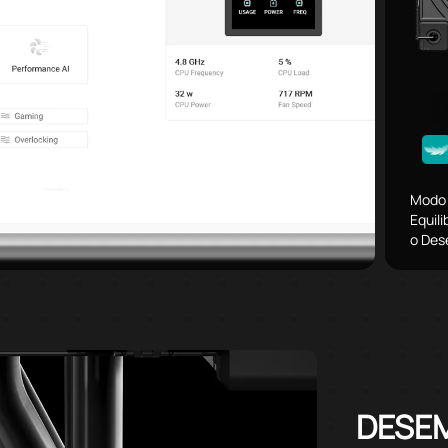
Modo 
Equil
o Des
DESE