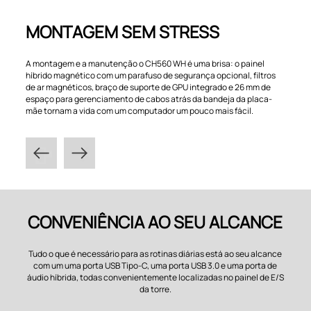
MONTAGEM SEM STRESS
A montagem e a manutenção o CH560 WH é uma brisa: o painel
híbrido magnético com um parafuso de segurança opcional, filtros
de ar magnéticos, braço de suporte de GPU integrado e 26 mm de
espaço para gerenciamento de cabos atrás da bandeja da placa-
mãe tornam a vida com um computador um pouco mais fácil.
CONVENIÊNCIA AO SEU ALCANCE
Tudo o que é necessário para as rotinas diárias está ao seu alcance
com um uma porta USB Tipo-C, uma porta USB 3.0 e uma porta de
áudio híbrida, todas convenientemente localizadas no painel de E/S
da torre.