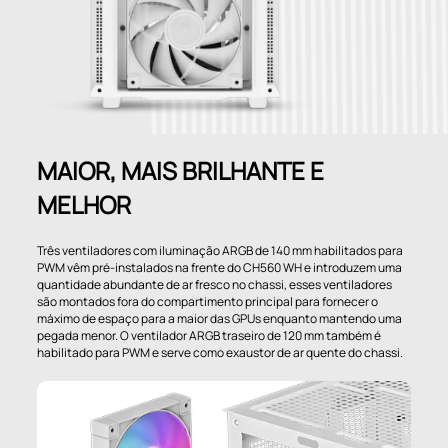
MAIOR, MAIS BRILHANTE E
MELHOR
Três ventiladores com iluminação ARGB de 140 mm habilitados para
PWM vêm pré-instalados na frente do CH560 WH e introduzem uma
quantidade abundante de ar fresco no chassi, esses ventiladores
são montados fora do compartimento principal para fornecer o
máximo de espaço para a maior das GPUs enquanto mantendo uma
pegada menor. O ventilador ARGB traseiro de 120 mm também é
habilitado para PWM e serve como exaustor de ar quente do chassi.