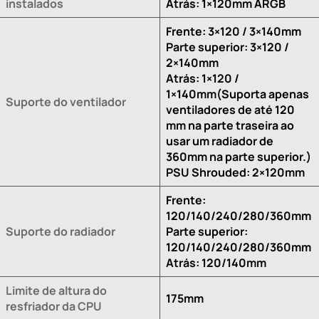
instalados
Atrás: 1×120mm ARGB
Frente: 3×120 / 3×140mm
Parte superior: 3×120 /
2×140mm
Atrás: 1×120 /
1×140mm(Suporta apenas
Suporte do ventilador
ventiladores de até 120
mm na parte traseira ao
usar um radiador de
360mm na parte superior.)
PSU Shrouded: 2×120mm
Frente:
120/140/240/280/360mm
Suporte do radiador
Parte superior:
120/140/240/280/360mm
Atrás: 120/140mm
Limite de altura do
175mm
resfriador da CPU