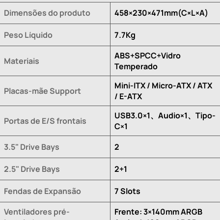
Dimensões do produto
458×230×471mm(C×L×A)
Peso Líquido
7.7Kg
ABS+SPCC+Vidro
Materiais
Temperado
Mini-ITX / Micro-ATX / ATX
Placas-mãe Support
/ E-ATX
USB3.0×1、Audio×1、Tipo-
Portas de E/S frontais
C×1
3.5" Drive Bays
2
2.5" Drive Bays
2+1
Fendas de Expansão
7 Slots
Ventiladores pré-
Frente: 3×140mm ARGB