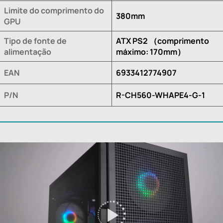
Limite do comprimento do
380mm
GPU
Tipo de fonte de
ATX PS2 （comprimento
alimentação
máximo: 170mm）
EAN
6933412774907
P/N
R-CH560-WHAPE4-G-1