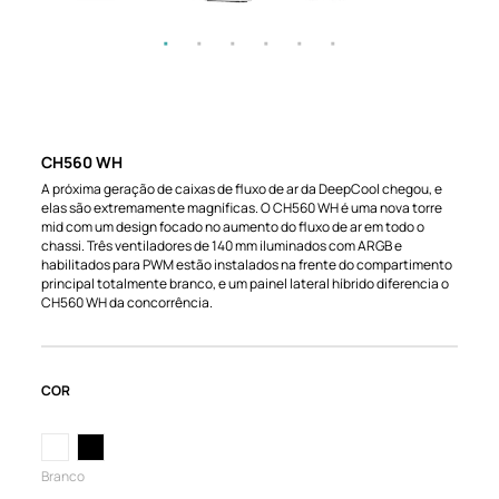
CH560 WH
A próxima geração de caixas de fluxo de ar da DeepCool chegou, e
elas são extremamente magníficas. O CH560 WH é uma nova torre
mid com um design focado no aumento do fluxo de ar em todo o
chassi. Três ventiladores de 140 mm iluminados com ARGB e
habilitados para PWM estão instalados na frente do compartimento
principal totalmente branco, e um painel lateral híbrido diferencia o
CH560 WH da concorrência.
COR
Branco