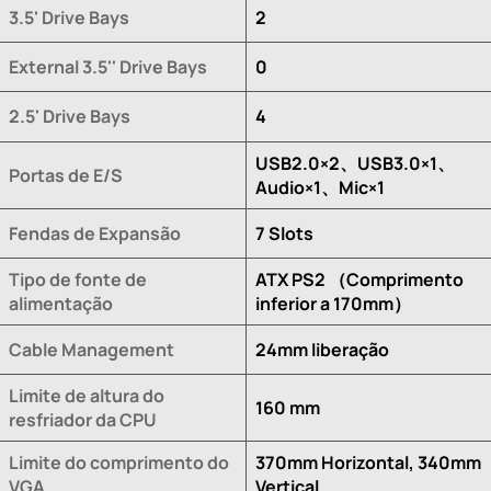
3.5' Drive Bays
2
External 3.5'' Drive Bays
0
2.5' Drive Bays
4
USB2.0×2、USB3.0×1、
Portas de E/S
Audio×1、Mic×1
Fendas de Expansão
7 Slots
Tipo de fonte de
ATX PS2 （Comprimento
alimentação
inferior a 170mm）
Cable Management
24mm liberação
Limite de altura do
160 mm
resfriador da CPU
Limite do comprimento do
370mm Horizontal, 340mm
VGA
Vertical