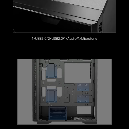
1×USB3.0/2×USB2.0/1xÁudio/1xMicrofone