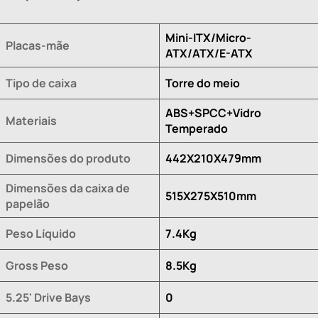
Mini-ITX/Micro-
Placas-mãe
ATX/ATX/E-ATX
Tipo de caixa
Torre do meio
ABS+SPCC+Vidro
Materiais
Temperado
Dimensões do produto
442X210X479mm
Dimensões da caixa de
515X275X510mm
papelão
Peso Líquido
7.4Kg
Gross Peso
8.5Kg
5.25' Drive Bays
0