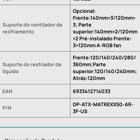
Opcional:
Frente:140mm×3/120mm×
Suporte do ventilador de
3; Parte
resfriamento
superior:140mm×2/120mm
×2 Pré-instalado:Frente:
3×120mm A-RGB fan
Frente:120/140/240/280/
Suporte do resfriador de
360mm;Parte
líquido
superior:120/140/240mm;
Atrás:120mm
EAN
6933412714033
DP-ATX-MATREXX50-AR-
P/N
3F-US