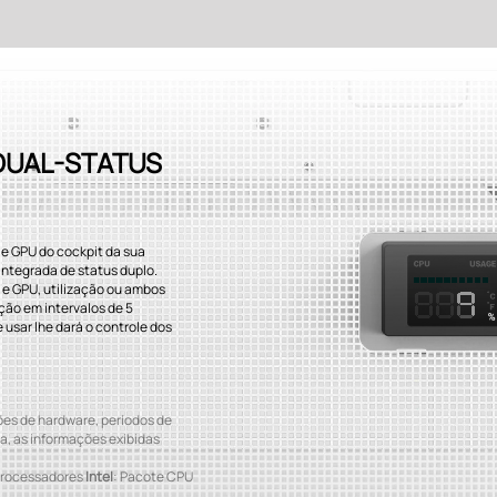
 DUAL-STATUS
 e GPU do cockpit da sua
 integrada de status duplo.
e GPU, utilização ou ambos
ação em intervalos de 5
 usar lhe dará o controle dos
ões de hardware, períodos de
a, as informações exibidas
processadores
Intel
: Pacote CPU