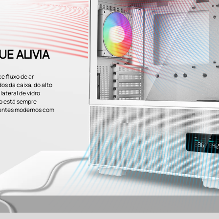
UE ALIVIA
 fluxo de ar
os da caixa, do alto
 lateral de vidro
co está sempre
nentes modernos com