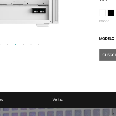
Branco
MODELO
CH560 
es
Video