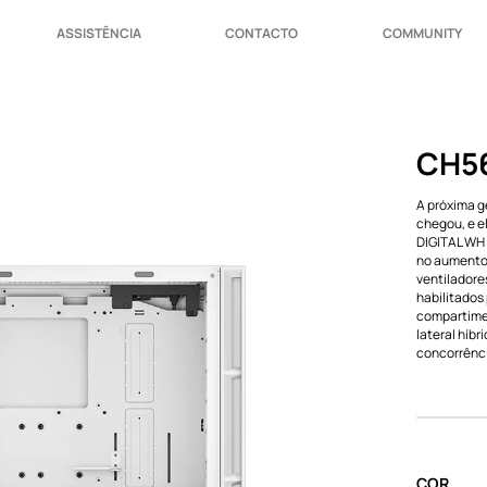
ASSISTÊNCIA
CONTACTO
COMMUNITY
CH56
A próxima g
chegou, e e
DIGITAL WH 
no aumento 
ventiladore
habilitados
compartimen
lateral híb
concorrênci
COR