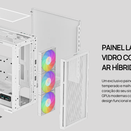
PAINEL L
VIDRO C
AR HÍBR
Um exclusivo paine
temperado e malha
coração do seu si
GPUs modernas co
design funcional 