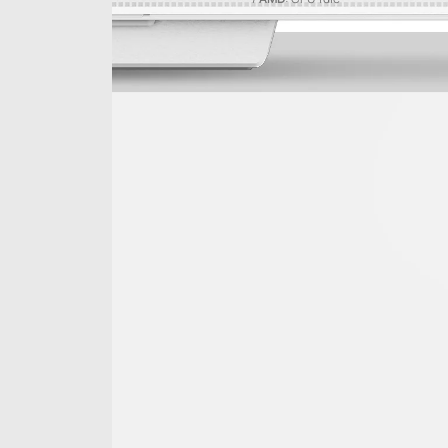
CAPACIDADE MÁXIMA DE
RESFRIAMENTO
O CH560 DIGITAL WH tem uma infinidade de
configurações de resfriamento, como o suporte
para radiadores de até 360 mm na parte superior ou
frontal, ou os três ventiladores ARGB de 140 mm
incluídos na parte frontal e uma ventilador ARGB de
120 mm na parte traseira. As configurações de
resfriamento são infinitas.