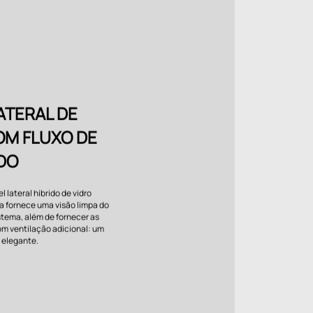
ATERAL DE
OM FLUXO DE
IDO
l lateral híbrido de vidro
 fornece uma visão limpa do
stema, além de fornecer as
m ventilação adicional: um
e elegante.