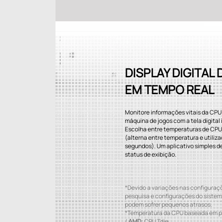
DISPLAY DIGITAL
EM TEMPO REAL
Monitore informações vitais da CPU
máquina de jogos com a tela digital
Escolha entre temperaturas de CPU 
(alterna entre temperatura e utiliz
segundos). Um aplicativo simples de
status de exibição.
*Devido a variações nas configuraç
pesquisa e configurações do sistem
podem sofrer pequenos atrasos.
*Temperatura da CPU baseada em 
/
AMD
: CPU Tdie