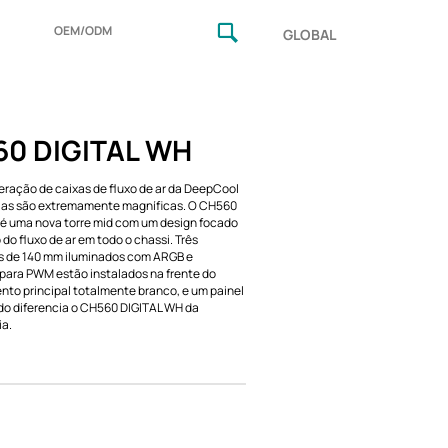
OEM/ODM
GLOBAL
0 DIGITAL WH
eração de caixas de fluxo de ar da DeepCool
las são extremamente magníficas. O CH560
é uma nova torre mid com um design focado
do fluxo de ar em todo o chassi. Três
s de 140 mm iluminados com ARGB e
 para PWM estão instalados na frente do
to principal totalmente branco, e um painel
rido diferencia o CH560 DIGITAL WH da
a.