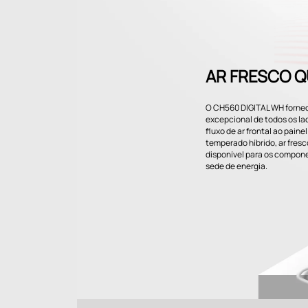
AR FRESCO Q
O CH560 DIGITAL WH fornece
excepcional de todos os lad
fluxo de ar frontal ao painel
temperado híbrido, ar fres
disponível para os compo
sede de energia.