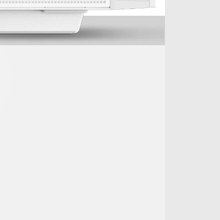
Radiadores:
Frontal: 120/140/240/280/360
mm
Topo: 120/140/240/280/360 mm
Traseira: 120/140 mm
Ventiladores:
Frontal: 3×120 / 3×140 mm
Topo: 3×120 / 2×140 mm
Traseira: 1×120 / 1×140mm*
Cobertura PSU: 2×120 mm
*Suporta apenas ventiladores de