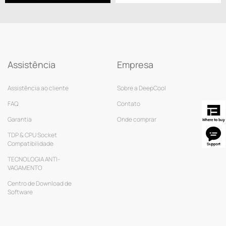
Assistência
Empresa
Assistência ao cliente
Sobre a DeepCool
FAQ
Contato
Garantia
Onde comprar
TDP & CPU Socket
Compatibilidade
TECNOLOGIA ANTI-
VAGAMENTO
Centro de Download de
Software