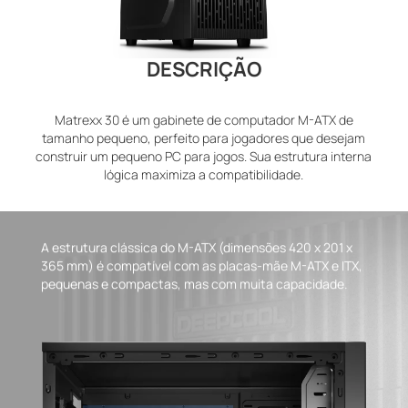
DESCRIÇÃO
Matrexx 30 é um gabinete de computador M-ATX de
tamanho pequeno, perfeito para jogadores que desejam
construir um pequeno PC para jogos. Sua estrutura interna
lógica maximiza a compatibilidade.
A estrutura clássica do M-ATX (dimensões 420 x 201 x
365 mm) é compatível com as placas-mãe M-ATX e ITX,
pequenas e compactas, mas com muita capacidade.