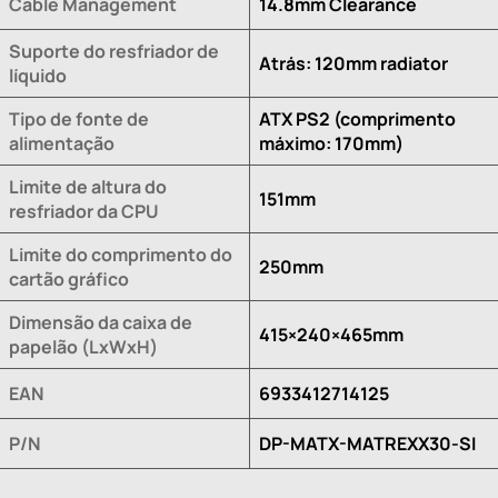
Cable Management
14.8mm Clearance
Suporte do resfriador de
Atrás: 120mm radiator
líquido
Tipo de fonte de
ATX PS2 (comprimento
alimentação
máximo: 170mm)
Limite de altura do
151mm
resfriador da CPU
Limite do comprimento do
250mm
cartão gráfico
Dimensão da caixa de
415×240×465mm
papelão (LxWxH)
EAN
6933412714125
P/N
DP-MATX-MATREXX30-SI