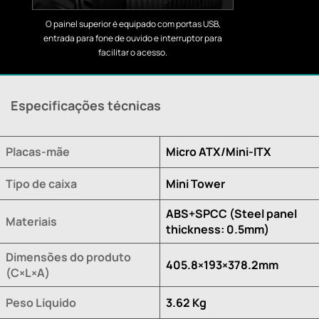
O painel superior é equipado com portas USB,
entrada para fone de ouvido e interruptor para
facilitar o acesso.
Especificações técnicas
Placas-mãe
Micro ATX/Mini-ITX
Tipo de caixa
Mini Tower
ABS+SPCC (Steel panel
Materiais
thickness: 0.5mm)
Dimensões do produto
405.8×193×378.2mm
(C×L×A)
Peso Líquido
3.62 Kg