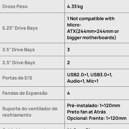
Gross Peso
4.33 kg
1 Not compatible with
Micro-
5.25" Drive Bays
ATX(244mm×244mm or
bigger motherboards)
3.5" Drive Bays
3
2.5" Drive Bays
2
USB2.0×1, USB3.0×1,
Portas de E/S
Audio×1, Mic×1
Fendas de Expansão
4
Pré-instalado: 1×120mm
Suporte do ventilador de
Preto fan at Atrás
resfriamento
Opcional: Frente: 1×120mm